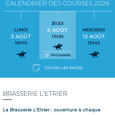
CALENDRIER DES COURSES 2026
JEUDI
6 AOÛT
LUNDI
MERCREDI
3 AOÛT
12 AOÛT
11H25
16H15
11H45
PROGRAMME
TOUTES LES DATES
BRASSERIE L'ETRIER
La Brasserie L'Etrier : ouverture à chaque