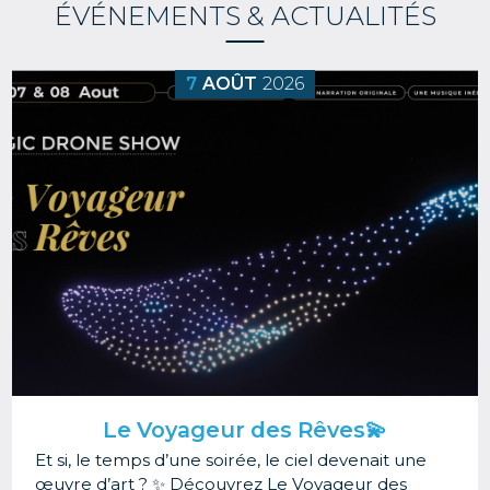
ÉVÉNEMENTS & ACTUALITÉS
Image
7
AOÛT
2026
Le Voyageur des Rêves💫
Et si, le temps d’une soirée, le ciel devenait une
œuvre d’art ? ✨ Découvrez Le Voyageur des