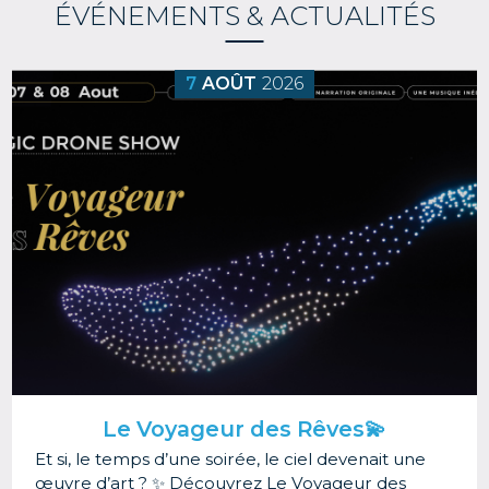
ÉVÉNEMENTS & ACTUALITÉS
Image
7
AOÛT
2026
Le Voyageur des Rêves💫
Et si, le temps d’une soirée, le ciel devenait une
œuvre d’art ? ✨ Découvrez Le Voyageur des