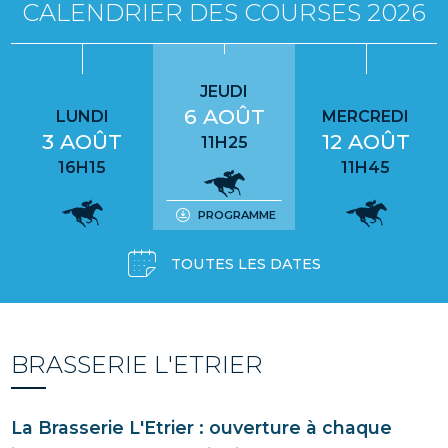
CALENDRIER DES COURSES 2026
JEUDI
6 AOÛT
LUNDI
MERCREDI
3 AOÛT
12 AOÛT
11H25
16H15
11H45
PROGRAMME
TOUTES LES DATES
BRASSERIE L'ETRIER
La Brasserie L'Etrier : ouverture à chaque